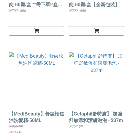
錠-60顆/盒 **需下單2盒
錠-60顆/盒【全新包裝】
**【全新包裝】
NT$3,400
NT$3,600
【MediBeauty】舒緩松焦
【Cetaphil舒特膚】 加強
油洗髮精-50ML
舒敏溫和潔膚泡泡 - 237m
NT$300
NT$690
NT$250