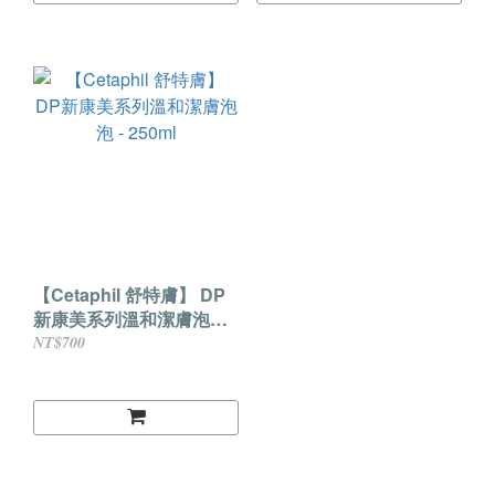
【Cetaphil 舒特膚】 DP
新康美系列溫和潔膚泡泡 -
250ml
NT$700