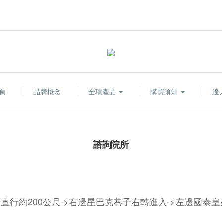
頁
品牌概念
全項產品
購買須知
達
諮詢院所
>直行約200公尺->右邊星巴克巷子右轉進入->左邊國泰